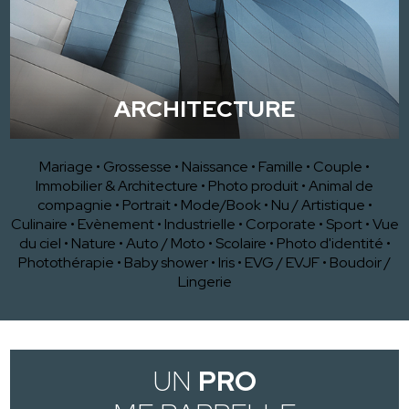
ARCHITECTURE
Mariage
•
Grossesse
•
Naissance
•
Famille
•
Couple
•
Immobilier & Architecture
•
Photo produit
•
Animal de
compagnie
•
Portrait
•
Mode/Book
•
Nu / Artistique
•
Culinaire
•
Evènement
•
Industrielle
•
Corporate
•
Sport
•
Vue
du ciel
•
Nature
•
Auto / Moto
•
Scolaire
•
Photo d'identité
•
Photothérapie
•
Baby shower
•
Iris
•
EVG / EVJF
•
Boudoir /
Lingerie
UN
PRO