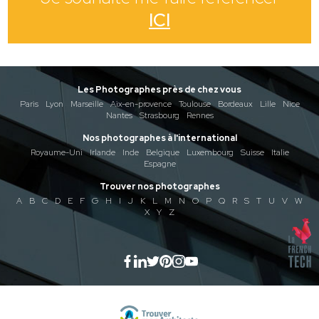
ICI
Les Photographes près de chez vous
Paris
Lyon
Marseille
Aix-en-provence
Toulouse
Bordeaux
Lille
Nice
Nantes
Strasbourg
Rennes
Nos photographes à l'international
Royaume-Uni
Irlande
Inde
Belgique
Luxembourg
Suisse
Italie
Espagne
Trouver nos photographes
A
B
C
D
E
F
G
H
I
J
K
L
M
N
O
P
Q
R
S
T
U
V
W
X
Y
Z